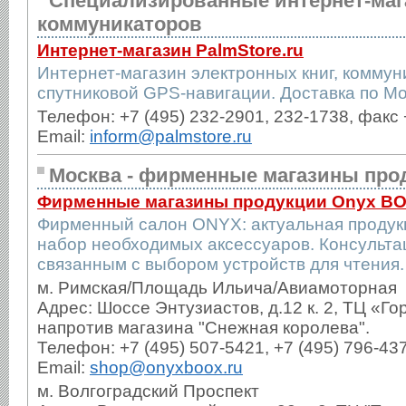
Специализированные интернет-маг
коммуникаторов
Интернет-магазин PalmStore.ru
Интернет-магазин электронных книг, коммун
спутниковой GPS-навигации. Доставка по Мо
Телефон: +7 (495) 232-2901, 232-1738, факс 
Email:
inform@palmstore.ru
Москва - фирменные магазины про
Фирменные магазины продукции Onyx B
Фирменный салон ONYX: актуальная продук
набор необходимых аксессуаров. Консульта
связанным с выбором устройств для чтения.
м. Римская/Площадь Ильича/Авиамоторная
Адрес: Шоссе Энтузиастов, д.12 к. 2, ТЦ «Гор
напротив магазина "Снежная королева".
Телефон: +7 (495) 507-5421, +7 (495) 796-43
Email:
shop@onyxboox.ru
м. Волгоградский Проспект