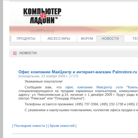
ПРОДУКТЫ
АКСЕССУАРЫ
ФОРУМ
НОВОСТИ
ТЕ
НОВОСТИ
Офис компании МакЦентр и интернет-магазин Palmstore.ru 
[понедельник, 23 ноября 2009 г, 17:27]
Уважаемые покупатели!
Сообщаем вам, что
офис компании МакЦентр сети "Компь
специализирующиеся на продаже карманных компьютеров, коммуникат
адресу: ул. Николоямская д.14, начиная c 1 декабря 2009 г. будут рады 
(метро “Римская” или “Площадь Ильича”).
Телефоны остаются прежними: (495) 737-3366, (495) 232-1738 и (495) 2
С уважением и наилучшими пожеланиями, коллектив офиса продаж и и
[ Последние новости ]
[ Архив новостей ]